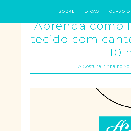
SOBRE
DICAS
CURSO O
Aprenda como f
tecido com cant
10 
A Costureirinha no Y