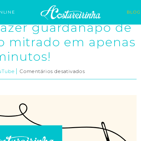
NLINE
BLOG
azer guardanapo de
o mitrado em apenas
minutos!
ouTube
Comentários desativados