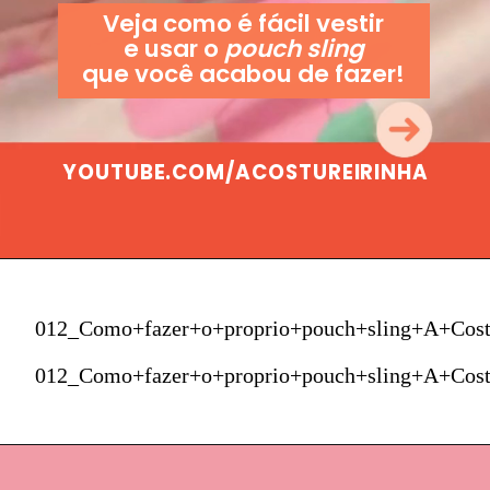
Veja como é fácil vestir
e usar o
pouch sling
que você acabou de fazer!
YOUTUBE.COM/ACOSTUREIRINHA
012_Como+fazer+o+proprio+pouch+sling+A+Cost
012_Como+fazer+o+proprio+pouch+sling+A+Cost