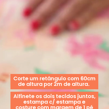
Corte um retângulo com 60cm
de altura por 2m de altura.
Alfinete os dois tecidos juntos,
estampa c/ estampa e
costure com margem de 1 pé