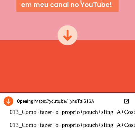
em meu canal no YouTube!
Opening
https://youtu.be/1ynsTzIG1GA
013_Como+fazer+o+proprio+pouch+sling+A+Cost
013_Como+fazer+o+proprio+pouch+sling+A+Cost