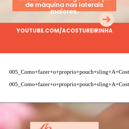
de máquina nas laterais
maiores.
YOUTUBE.COM/ACOSTUREIRINHA
005_Como+fazer+o+proprio+pouch+sling+A+Cost
005_Como+fazer+o+proprio+pouch+sling+A+Cost