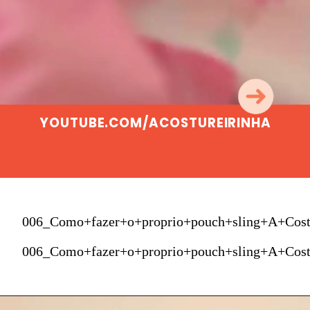
YOUTUBE.COM/ACOSTUREIRINHA
006_Como+fazer+o+proprio+pouch+sling+A+Cost
006_Como+fazer+o+proprio+pouch+sling+A+Cost