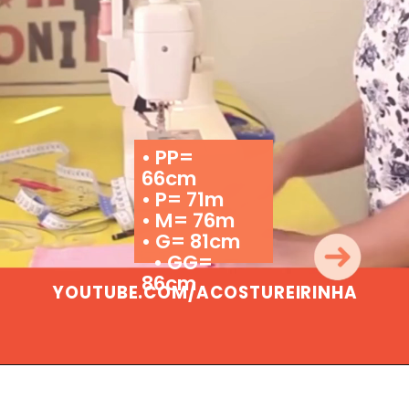
• PP=
66cm
• P= 71m
• M= 76m
• G= 81cm
• GG=
86cm
YOUTUBE.COM/ACOSTUREIRINHA