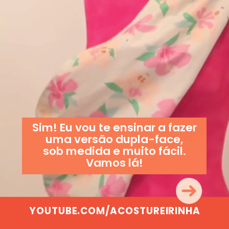
Sim! Eu vou te ensinar a fazer
uma versão dupla-face,
sob medida e muito fácil.
Vamos lá!
YOUTUBE.COM/ACOSTUREIRINHA