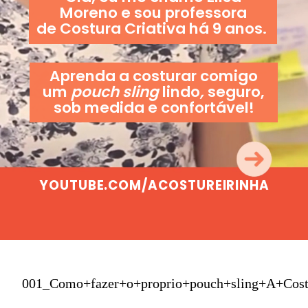
Moreno e sou professora
de Costura Criativa há 9 anos.
Aprenda a costurar comigo
um
pouch sling
lindo
,
seguro,
sob medida e confortável!
YOUTUBE.COM/ACOSTUREIRINHA
001_Como+fazer+o+proprio+pouch+sling+A+Cost