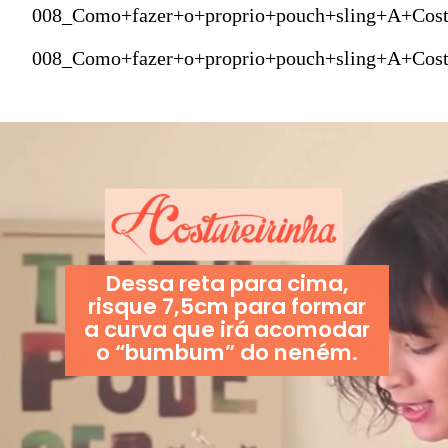
008_Como+fazer+o+proprio+pouch+sling+A+Cost
008_Como+fazer+o+proprio+pouch+sling+A+Cost
Dessa reta para cima,
risque 7,5cm para formar
a curva que irá acomodar
o “bumbum” do neném.