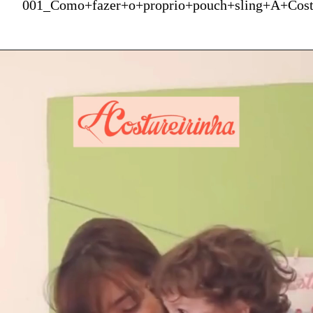
001_Como+fazer+o+proprio+pouch+sling+A+Cost