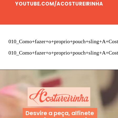
YOUTUBE.COM/ACOSTUREIRINHA
010_Como+fazer+o+proprio+pouch+sling+A+Cost
010_Como+fazer+o+proprio+pouch+sling+A+Cost
Desvire a peça, alfinete