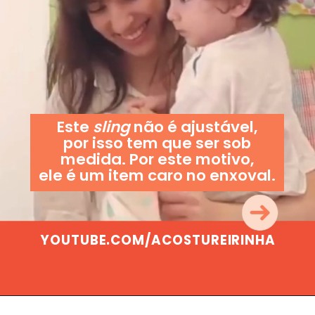
Este
sling
não é ajustável,
por isso tem que ser sob
medida. Por este motivo,
ele é um item caro no enxoval.
YOUTUBE.COM/ACOSTUREIRINHA