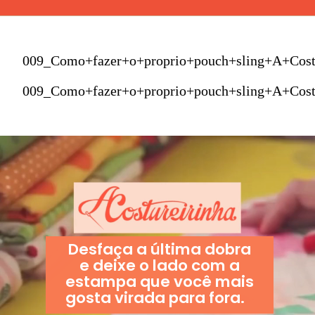
009_Como+fazer+o+proprio+pouch+sling+A+Cost
009_Como+fazer+o+proprio+pouch+sling+A+Cost
Desfaça a última dobra
e deixe o lado com a
estampa que você mais
gosta virada para fora.